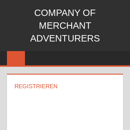
Zum
COMPANY OF
Inhalt
springen
MERCHANT
ADVENTURERS
trading
strategy
game
REGISTRIEREN
Benutzername