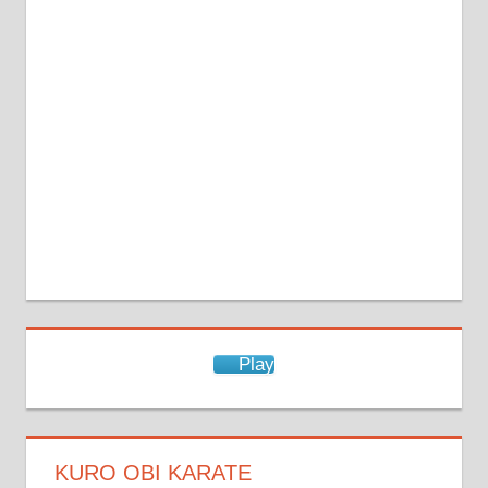
Passwort
Angemeldet bleiben
Registrieren
Passwort vergessen?
Play
KURO OBI KARATE